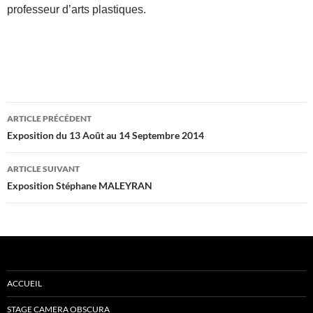
professeur d’arts plastiques.
Navigation
ARTICLE PRÉCÉDENT
des
Exposition du 13 Août au 14 Septembre 2014
articles
ARTICLE SUIVANT
Exposition Stéphane MALEYRAN
ACCUEIL
STAGE CAMERA OBSCURA