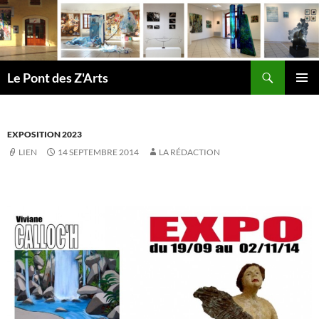
Aller
au
contenu
Recherche
Le Pont des Z'Arts
MENU
PRINCI
EXPOSITION 2023
LIEN
14 SEPTEMBRE 2014
LA RÉDACTION