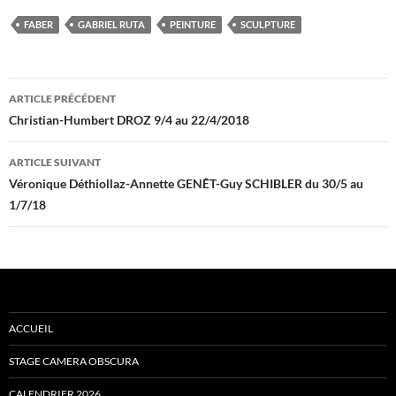
FABER
GABRIEL RUTA
PEINTURE
SCULPTURE
Navigation
ARTICLE PRÉCÉDENT
des
Christian-Humbert DROZ 9/4 au 22/4/2018
articles
ARTICLE SUIVANT
Véronique Déthiollaz-Annette GENÊT-Guy SCHIBLER du 30/5 au
1/7/18
ACCUEIL
STAGE CAMERA OBSCURA
CALENDRIER 2026