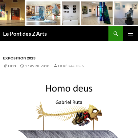
Aller
au
contenu
Recherche
Le Pont des Z'Arts
MENU
PRINCI
EXPOSITION 2023
LIEN
17 AVRIL 2018
LA RÉDACTION