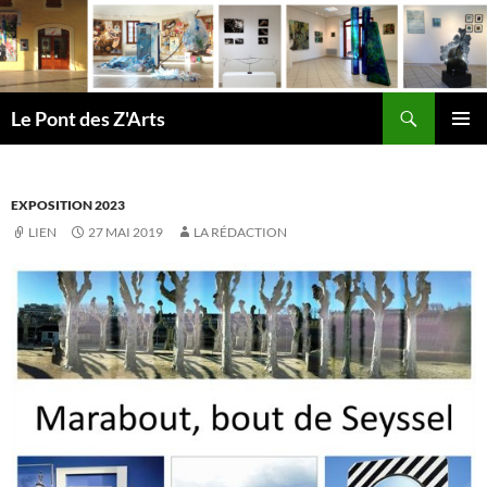
Aller
au
contenu
Recherche
Le Pont des Z'Arts
MENU
PRINCI
EXPOSITION 2023
LIEN
27 MAI 2019
LA RÉDACTION