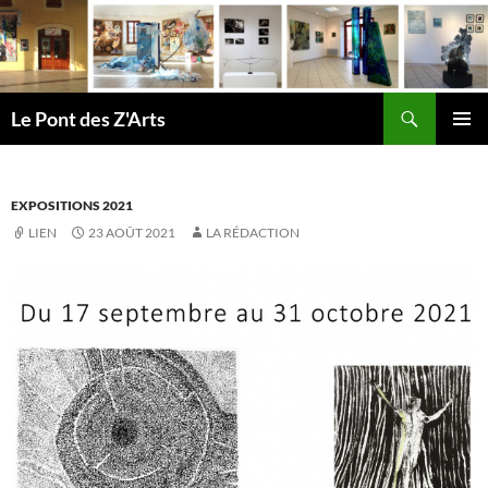
Aller
au
contenu
Recherche
Le Pont des Z'Arts
MENU
PRINCI
EXPOSITIONS 2021
LIEN
23 AOÛT 2021
LA RÉDACTION