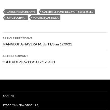
CAROLINE SECHEHAYE
GALERIE LE PONT DES Z'ARTS À SEYSSEL
JOYCE CURVAT
MAURICE CASTELLA
Navigation
ARTICLE PRÉCÉDENT
des
MANGEOT A.-TAVERA M. du 11/8 au 12/9/21
articles
ARTICLE SUIVANT
SOLITUDE du 5/11 AU 12/12 2021
ACCUEIL
STAGE CAMERA OBSCURA