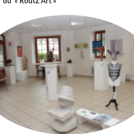
du « RoutZ’Art »