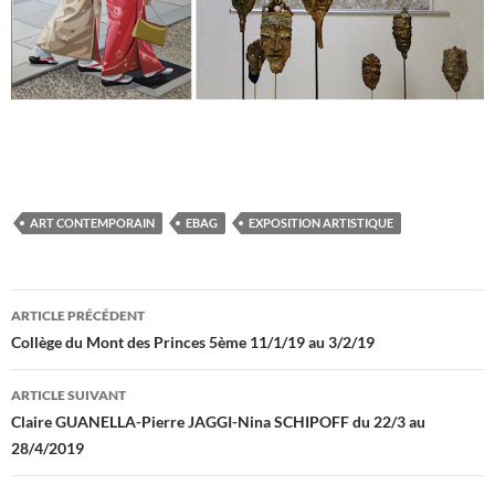
ART CONTEMPORAIN
EBAG
EXPOSITION ARTISTIQUE
Navigation
ARTICLE PRÉCÉDENT
des
Collège du Mont des Princes 5ème 11/1/19 au 3/2/19
articles
ARTICLE SUIVANT
Claire GUANELLA-Pierre JAGGI-Nina SCHIPOFF du 22/3 au
28/4/2019