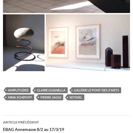
AMPLITUDES
CLAIRE GUANELLA
GALERIE LE PONT DES Z'ARTS
NINA SCHIPOFF
PIERRE JAGGI
SEYSSEL
Navigation
ARTICLE PRÉCÉDENT
des
EBAG Annemasse 8/2 au 17/3/19