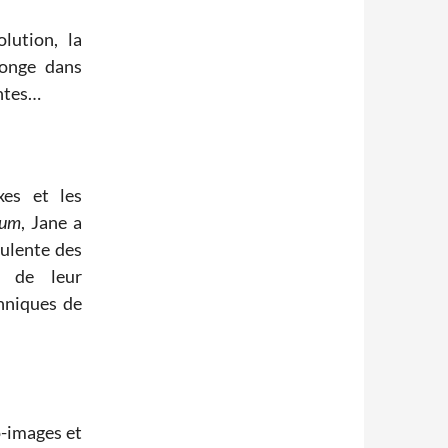
lution, la
plonge dans
antes…
xes et les
vum
, Jane a
culente des
n de leur
chniques de
o-images et