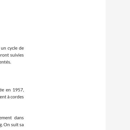
 un cycle de
eront suivies
entés.
ée en 1957,
ent à cordes
iement dans
g. On suit sa