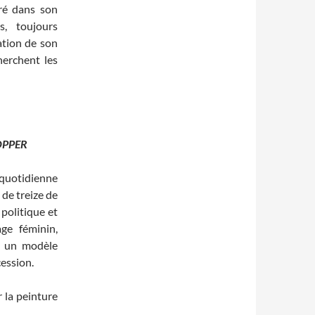
tré dans son
s, toujours
ation de son
herchent les
OPPER
 quotidienne
de treize de
 politique et
ge féminin,
, un modèle
cession.
 la peinture