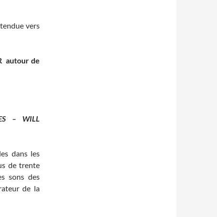
 tendue vers
R
autour de
ES – WILL
les dans les
us de trente
les sons des
rateur de la