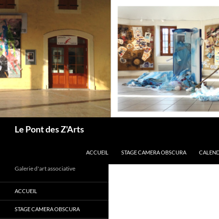
Aller
au
contenu
Recherche
Le Pont des Z'Arts
ACCUEIL
STAGE CAMERA OBSCURA
CALEND
Galerie d'art associative
ACCUEIL
STAGE CAMERA OBSCURA