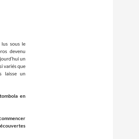
 lus sous le
éros devenu
ujourd’hui un
i variés que
us laisse un
 tombola en
 commencer
découvertes