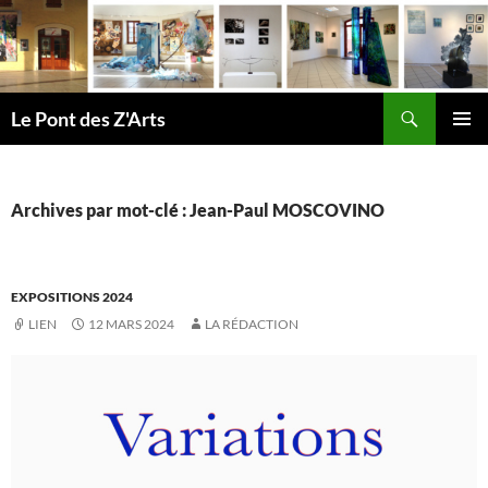
Aller
au
contenu
Recherche
Le Pont des Z'Arts
MENU
PRINCI
Archives par mot-clé : Jean-Paul MOSCOVINO
EXPOSITIONS 2024
LIEN
12 MARS 2024
LA RÉDACTION