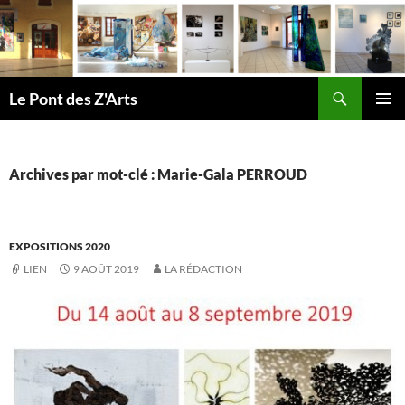
Aller
au
contenu
Recherche
Le Pont des Z'Arts
MENU
PRINCI
Archives par mot-clé : Marie-Gala PERROUD
EXPOSITIONS 2020
LIEN
9 AOÛT 2019
LA RÉDACTION