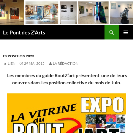
Aller
au
contenu
Recherche
Le Pont des Z'Arts
MENU
PRINCI
EXPOSITION 2023
LIEN
29 MAI 2015
LA RÉDACTION
Les membres du guide RoutZ’art présentent une de leurs
oeuvres dans l’exposition collective du mois de Juin.