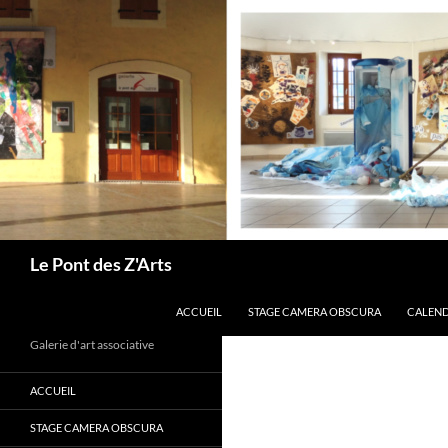
Aller
au
contenu
Recherche
Le Pont des Z'Arts
ACCUEIL
STAGE CAMERA OBSCURA
CALEND
Galerie d'art associative
ACCUEIL
STAGE CAMERA OBSCURA