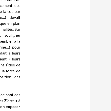
encement des
e la couleur
re…) devait
ique en plan
nalités. Sur
ur souligner
sembler à la
arine…) pour
dait à leurs
ient » leurs
ns l’idée de
 la force de
osition des
 ce sont ces
s Z’arts » à
d’en exposer