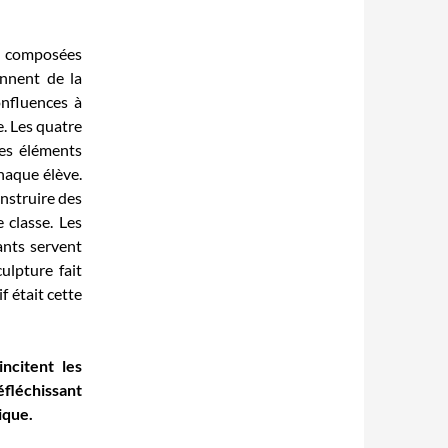
t composées
ennent de la
onfluences à
e. Les quatre
es éléments
haque élève.
nstruire des
 classe. Les
ants servent
ulpture fait
f était cette
ncitent les
éfléchissant
ique.