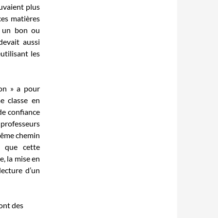
ouvaient plus
 ces matières
à un bon ou
devait aussi
utilisant les
ion » a pour
e classe en
de confiance
rofesseurs
 même chemin
r que cette
e, la mise en
lecture d’un
ont des