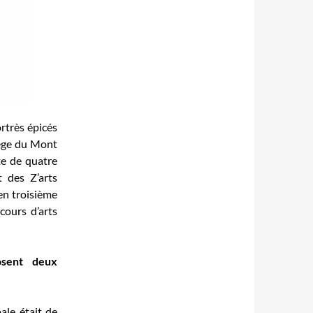
rtrès épicés
lège du Mont
te de quatre
t des Z’arts
en troisième
cours d’arts
osent deux
ale était de