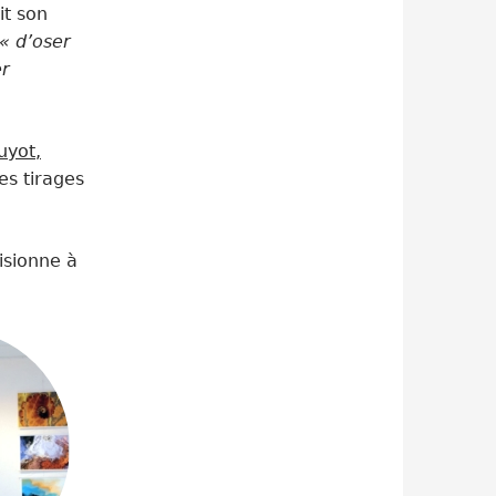
it son
« d’oser
er
uyot,
es tirages
isionne à