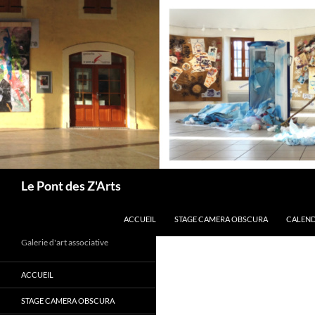
Aller
au
contenu
Recherche
Le Pont des Z'Arts
ACCUEIL
STAGE CAMERA OBSCURA
CALEND
Galerie d'art associative
ACCUEIL
STAGE CAMERA OBSCURA