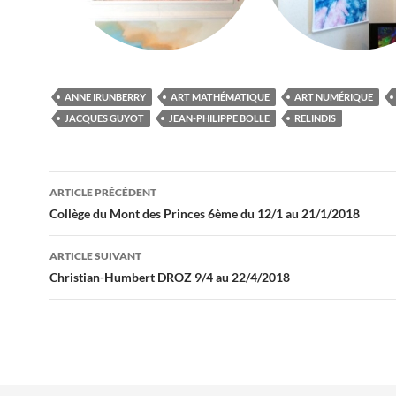
ANNE IRUNBERRY
ART MATHÉMATIQUE
ART NUMÉRIQUE
JACQUES GUYOT
JEAN-PHILIPPE BOLLE
RELINDIS
Navigation
ARTICLE PRÉCÉDENT
des
Collège du Mont des Princes 6ème du 12/1 au 21/1/2018
articles
ARTICLE SUIVANT
Christian-Humbert DROZ 9/4 au 22/4/2018