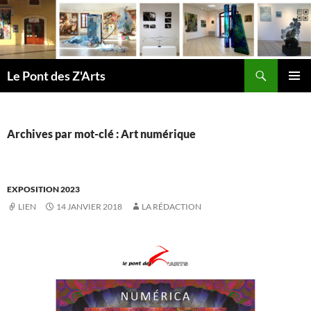
Aller
au
contenu
Recherche
Le Pont des Z'Arts
MENU
PRINCI
Archives par mot-clé : Art numérique
EXPOSITION 2023
LIEN
14 JANVIER 2018
LA RÉDACTION