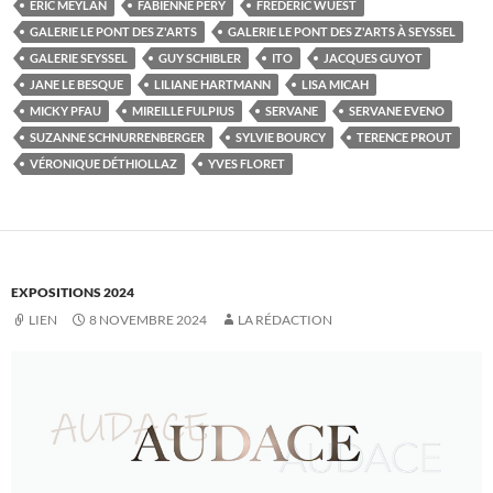
ÉRIC MEYLAN
FABIENNE PÉRY
FRÉDÉRIC WUEST
GALERIE LE PONT DES Z'ARTS
GALERIE LE PONT DES Z'ARTS À SEYSSEL
GALERIE SEYSSEL
GUY SCHIBLER
ITO
JACQUES GUYOT
JANE LE BESQUE
LILIANE HARTMANN
LISA MICAH
MICKY PFAU
MIREILLE FULPIUS
SERVANE
SERVANE EVENO
SUZANNE SCHNURRENBERGER
SYLVIE BOURCY
TERENCE PROUT
VÉRONIQUE DÉTHIOLLAZ
YVES FLORET
EXPOSITIONS 2024
LIEN
8 NOVEMBRE 2024
LA RÉDACTION