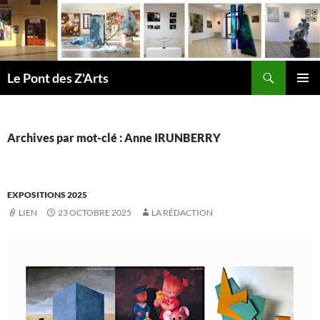
Aller
au
contenu
Recherche
Le Pont des Z'Arts
MENU
PRINCI
Archives par mot-clé : Anne IRUNBERRY
EXPOSITIONS 2025
LIEN
23 OCTOBRE 2025
LA RÉDACTION