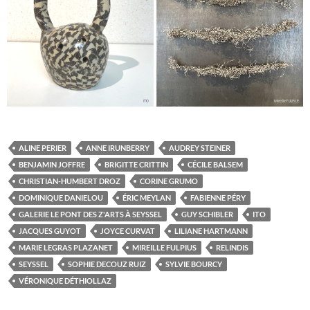
ALINE PERIER
ANNE IRUNBERRY
AUDREY STEINER
BENJAMIN JOFFRE
BRIGITTE CRITTIN
CÉCILE BALSEM
CHRISTIAN-HUMBERT DROZ
CORINE GRUMO
DOMINIQUE DANIELOU
ÉRIC MEYLAN
FABIENNE PÉRY
GALERIE LE PONT DES Z'ARTS À SEYSSEL
GUY SCHIBLER
ITO
JACQUES GUYOT
JOYCE CURVAT
LILIANE HARTMANN
MARIE LEGRAS PLAZANET
MIREILLE FULPIUS
RELINDIS
SEYSSEL
SOPHIE DECOUZ RUIZ
SYLVIE BOURCY
VÉRONIQUE DÉTHIOLLAZ