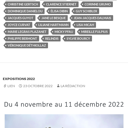
CHRISTINE GERTSCH
CLARENCE STIERNET
CORINNE GRUMO
DOMINIQUE DANIELOU
ÉLISA DIBIN
GUY SCHIBLER
JACQUES GUYOT
JANE LE BESQUE
JEAN-JACQUES DALMAIS
JOYCE CURVAT
LILIANE HARTMANN
LISA MICAH
MARIE LEGRAS PLAZANET
MICKY PFAU
MIREILLE FULPIUS
PHILIPPE BERMONT
RELINDIS
SYLVIE BOURCY
VÉRONIQUE DÉTHIOLLAZ
EXPOSITIONS 2022
LIEN
23 OCTOBRE 2022
LA RÉDACTION