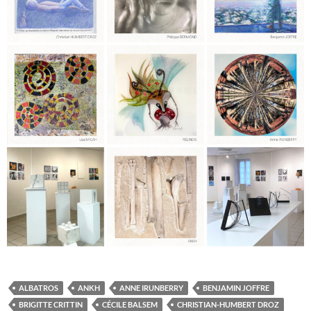
ALBATROS
ANKH
ANNE IRUNBERRY
BENJAMIN JOFFRE
BRIGITTE CRITTIN
CÉCILE BALSEM
CHRISTIAN-HUMBERT DROZ