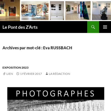
Aller
au
contenu
Recherche
Le Pont des Z'Arts
MENU
PRINCI
Archives par mot-clé : Eva RUSSBACH
EXPOSITION 2023
LIEN
1 FÉVRIER 2017
LA RÉDACTION