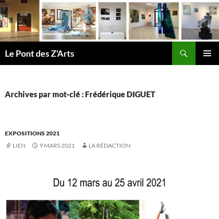
Aller
au
contenu
Recherche
Le Pont des Z'Arts
MENU
PRINCI
Archives par mot-clé : Frédérique DIGUET
EXPOSITIONS 2021
LIEN
9 MARS 2021
LA RÉDACTION