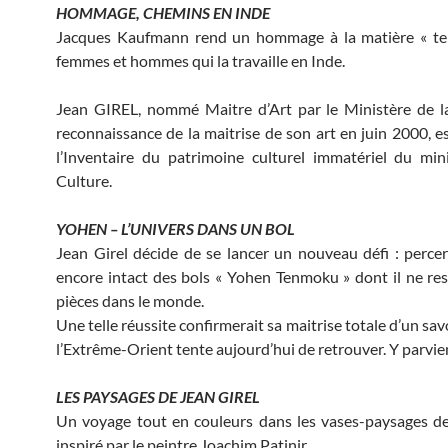
HOMMAGE, CHEMINS EN INDE
Jacques Kaufmann rend un hommage à la matière « ter
femmes et hommes qui la travaille en Inde.
Jean GIREL, nommé Maitre d’Art par le Ministère de l
reconnaissance de la maitrise de son art en juin 2000, es
l’Inventaire du patrimoine culturel immatériel du min
Culture.
YOHEN – L’UNIVERS DANS UN BOL
Jean Girel décide de se lancer un nouveau défi : percer
encore intact des bols « Yohen Tenmoku » dont il ne res
pièces dans le monde.
Une telle réussite confirmerait sa maitrise totale d’un sav
l’Extrême-Orient tente aujourd’hui de retrouver. Y parvien
LES PAYSAGES DE JEAN GIREL
Un voyage tout en couleurs dans les vases-paysages de
inspiré par le peintre Joachim Patinir.