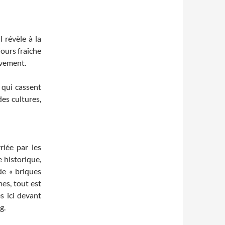
l révèle à la
jours fraîche
uvement.
 qui cassent
des cultures,
riée par les
 historique,
de « briques
es, tout est
s ici devant
g.