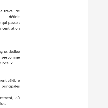
e travail de
Il définit
 qui passe :
concentration
agne, dédiée
alisée comme
x locaux.
rent célèbre
 principales
rcement, où
ide.