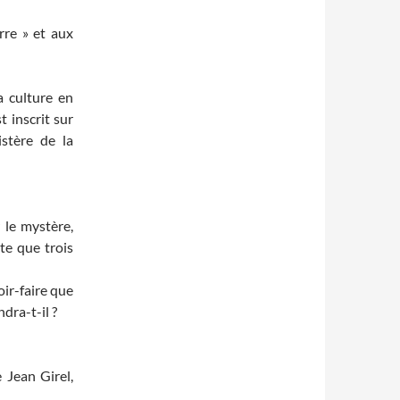
re » et aux
a culture en
t inscrit sur
istère de la
 le mystère,
te que trois
oir-faire que
dra-t-il ?
 Jean Girel,