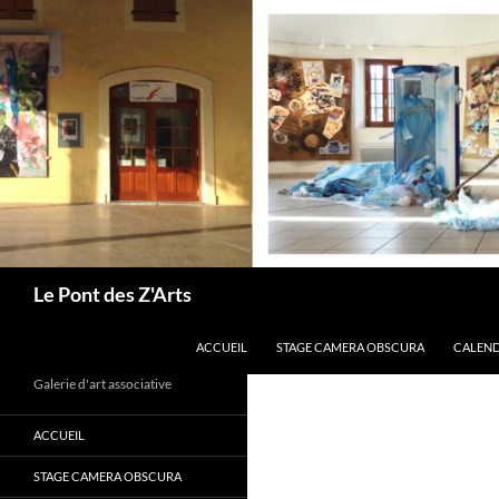
Aller
au
contenu
Recherche
Le Pont des Z'Arts
ACCUEIL
STAGE CAMERA OBSCURA
CALEND
Galerie d'art associative
ACCUEIL
STAGE CAMERA OBSCURA