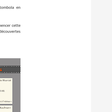
 tombola en
encer cette
écouvertes