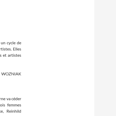
 un cycle de
istes. Elles
 et artistes
lvie WOZNIAK
rne va céder
rois femmes
e, Reinhild