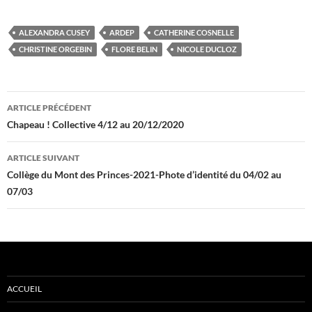
ALEXANDRA CUSEY
ARDEP
CATHERINE COSNELLE
CHRISTINE ORGEBIN
FLORE BELIN
NICOLE DUCLOZ
Navigation
ARTICLE PRÉCÉDENT
des
Chapeau ! Collective 4/12 au 20/12/2020
articles
ARTICLE SUIVANT
Collège du Mont des Princes-2021-Phote d’identité du 04/02 au
07/03
ACCUEIL