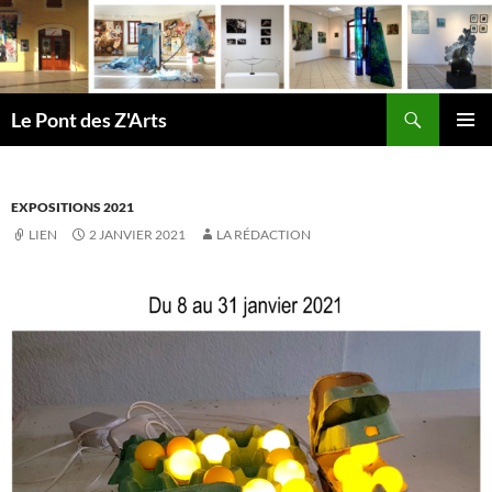
Aller
au
contenu
Recherche
Le Pont des Z'Arts
MENU
PRINCI
EXPOSITIONS 2021
LIEN
2 JANVIER 2021
LA RÉDACTION