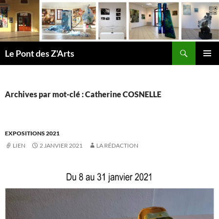
Aller
au
contenu
Recherche
Le Pont des Z'Arts
MENU
PRINCI
Archives par mot-clé : Catherine COSNELLE
EXPOSITIONS 2021
LIEN
2 JANVIER 2021
LA RÉDACTION