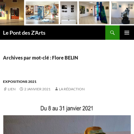
Aller
au
contenu
Recherche
Le Pont des Z'Arts
MENU
PRINCI
Archives par mot-clé : Flore BELIN
EXPOSITIONS 2021
LIEN
2 JANVIER 2021
LA RÉDACTION