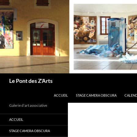
Aller
au
contenu
Recherche
Le Pont des Z'Arts
ACCUEIL
STAGE CAMERA OBSCURA
CALEND
Galerie d'art associative
ACCUEIL
STAGE CAMERA OBSCURA