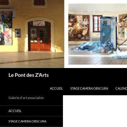
Aller
au
contenu
Recherche
Le Pont des Z'Arts
ACCUEIL
STAGE CAMERA OBSCURA
CALEND
Galerie d'art associative
ACCUEIL
STAGE CAMERA OBSCURA