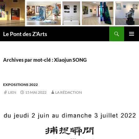
Aller
au
contenu
Recherche
Le Pont des Z'Arts
MENU
PRINCI
Archives par mot-clé : Xiaojun SONG
EXPOSITIONS 2022
LIEN
15 MAI 2022
LA RÉDACTION