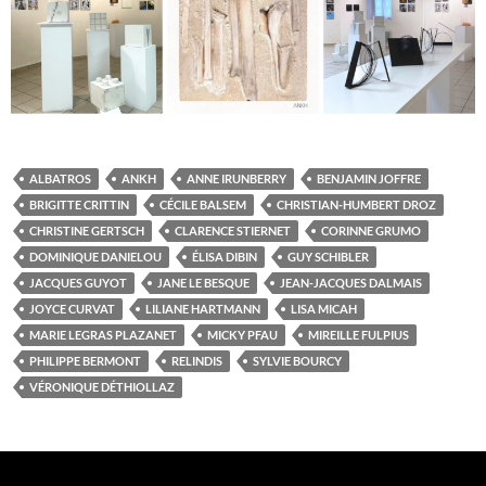
ALBATROS
ANKH
ANNE IRUNBERRY
BENJAMIN JOFFRE
BRIGITTE CRITTIN
CÉCILE BALSEM
CHRISTIAN-HUMBERT DROZ
CHRISTINE GERTSCH
CLARENCE STIERNET
CORINNE GRUMO
DOMINIQUE DANIELOU
ÉLISA DIBIN
GUY SCHIBLER
JACQUES GUYOT
JANE LE BESQUE
JEAN-JACQUES DALMAIS
JOYCE CURVAT
LILIANE HARTMANN
LISA MICAH
MARIE LEGRAS PLAZANET
MICKY PFAU
MIREILLE FULPIUS
PHILIPPE BERMONT
RELINDIS
SYLVIE BOURCY
VÉRONIQUE DÉTHIOLLAZ