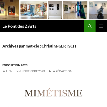
Aller
au
contenu
Recherche
Le Pont des Z'Arts
MENU
PRINCI
Archives par mot-clé : Christine GERTSCH
EXPOSITION 2023
LIEN
6 NOVEMBRE 2023
LA RÉDACTION