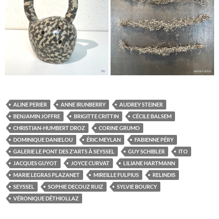
ALINE PERIER
ANNE IRUNBERRY
AUDREY STEINER
BENJAMIN JOFFRE
BRIGITTE CRITTIN
CÉCILE BALSEM
CHRISTIAN-HUMBERT DROZ
CORINE GRUMO
DOMINIQUE DANIELOU
ÉRIC MEYLAN
FABIENNE PÉRY
GALERIE LE PONT DES Z'ARTS À SEYSSEL
GUY SCHIBLER
ITO
JACQUES GUYOT
JOYCE CURVAT
LILIANE HARTMANN
MARIE LEGRAS PLAZANET
MIREILLE FULPIUS
RELINDIS
SEYSSEL
SOPHIE DECOUZ RUIZ
SYLVIE BOURCY
VÉRONIQUE DÉTHIOLLAZ