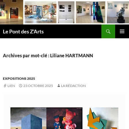
Aller
au
contenu
Recherche
Le Pont des Z'Arts
MENU
PRINCI
Archives par mot-clé : Liliane HARTMANN
EXPOSITIONS 2025
LIEN
23 OCTOBRE 2025
LA RÉDACTION