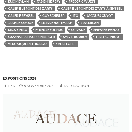
ÉRIC MEYLAN
FABIENNE PÉRY
FRÉDÉRIC WUEST
GALERIE LE PONT DES Z'ARTS
GALERIE LE PONT DES Z'ARTS À SEYSSEL
GALERIE SEYSSEL
GUY SCHIBLER
ITO
JACQUES GUYOT
JANE LE BESQUE
LILIANE HARTMANN
LISA MICAH
MICKY PFAU
MIREILLE FULPIUS
SERVANE
SERVANE EVENO
SUZANNE SCHNURRENBERGER
SYLVIE BOURCY
TERENCE PROUT
VÉRONIQUE DÉTHIOLLAZ
YVES FLORET
EXPOSITIONS 2024
LIEN
8 NOVEMBRE 2024
LA RÉDACTION