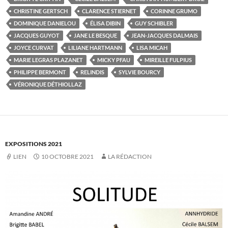
CHRISTINE GERTSCH
CLARENCE STIERNET
CORINNE GRUMO
DOMINIQUE DANIELOU
ÉLISA DIBIN
GUY SCHIBLER
JACQUES GUYOT
JANE LE BESQUE
JEAN-JACQUES DALMAIS
JOYCE CURVAT
LILIANE HARTMANN
LISA MICAH
MARIE LEGRAS PLAZANET
MICKY PFAU
MIREILLE FULPIUS
PHILIPPE BERMONT
RELINDIS
SYLVIE BOURCY
VÉRONIQUE DÉTHIOLLAZ
EXPOSITIONS 2021
LIEN
10 OCTOBRE 2021
LA RÉDACTION