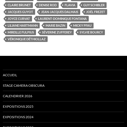
CLAIRE BRUNET
DENISE ROD
FLAVIA
GUY SCHIBLER
JACQUES GUYOT
JEAN-JACQUES DALMAIS
JOËL FREZET
JOYCE CURVAT
LAURENT-DOMINIQUE FONTANA
LILIANE HARTMANN
MARIE BAZIN
MICKY PFAU
MIREILLE FULPIUS
SÉVERINE ZUFFEREY
SYLVIE BOURCY
VÉRONIQUE DÉTHIOLLAZ
ACCUEIL
STAGE CAMERA OBSCURA
CALENDRIER 2026
EXPOSITIONS 2025
EXPOSITIONS 2024