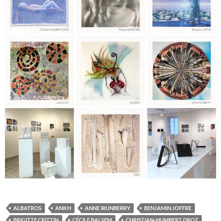
ALBATROS
ANKH
ANNE IRUNBERRY
BENJAMIN JOFFRE
BRIGITTE CRITTIN
CÉCILE BALSEM
CHRISTIAN-HUMBERT DROZ