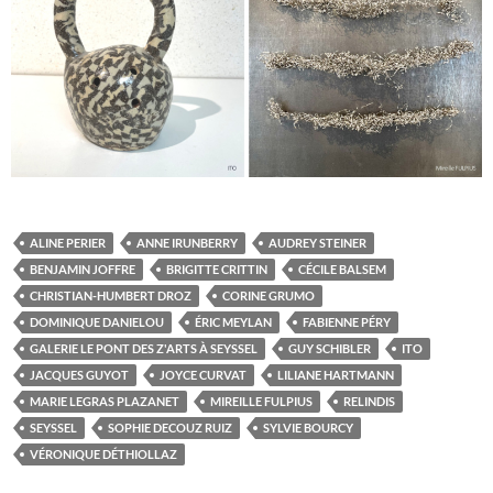
ALINE PERIER
ANNE IRUNBERRY
AUDREY STEINER
BENJAMIN JOFFRE
BRIGITTE CRITTIN
CÉCILE BALSEM
CHRISTIAN-HUMBERT DROZ
CORINE GRUMO
DOMINIQUE DANIELOU
ÉRIC MEYLAN
FABIENNE PÉRY
GALERIE LE PONT DES Z'ARTS À SEYSSEL
GUY SCHIBLER
ITO
JACQUES GUYOT
JOYCE CURVAT
LILIANE HARTMANN
MARIE LEGRAS PLAZANET
MIREILLE FULPIUS
RELINDIS
SEYSSEL
SOPHIE DECOUZ RUIZ
SYLVIE BOURCY
VÉRONIQUE DÉTHIOLLAZ