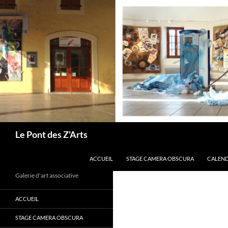
Aller
au
contenu
Recherche
Le Pont des Z'Arts
ACCUEIL
STAGE CAMERA OBSCURA
CALEND
Galerie d'art associative
ACCUEIL
STAGE CAMERA OBSCURA