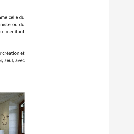
mme celle du
iniste ou du
du méditant
r création et
r, seul, avec