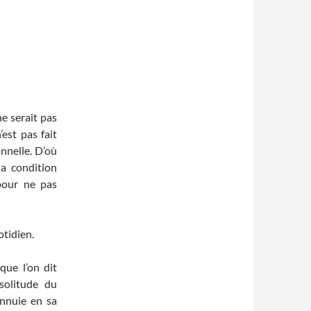
ne serait pas
’est pas fait
onnelle. D’où
la condition
pour ne pas
otidien.
que l’on dit
solitude du
ennuie en sa