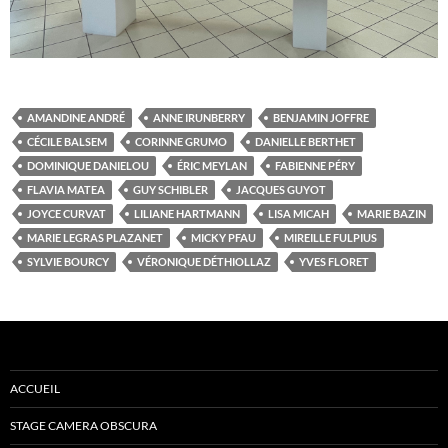
AMANDINE ANDRÉ
ANNE IRUNBERRY
BENJAMIN JOFFRE
CÉCILE BALSEM
CORINNE GRUMO
DANIELLE BERTHET
DOMINIQUE DANIELOU
ÉRIC MEYLAN
FABIENNE PÉRY
FLAVIA MATEA
GUY SCHIBLER
JACQUES GUYOT
JOYCE CURVAT
LILIANE HARTMANN
LISA MICAH
MARIE BAZIN
MARIE LEGRAS PLAZANET
MICKY PFAU
MIREILLE FULPIUS
SYLVIE BOURCY
VÉRONIQUE DÉTHIOLLAZ
YVES FLORET
ACCUEIL
STAGE CAMERA OBSCURA