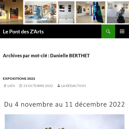
Aller
au
contenu
Recherche
Le Pont des Z'Arts
MENU
PRINCI
Archives par mot-clé : Danielle BERTHET
EXPOSITIONS 2022
LIEN
23 OCTOBRE 2022
LA RÉDACTION